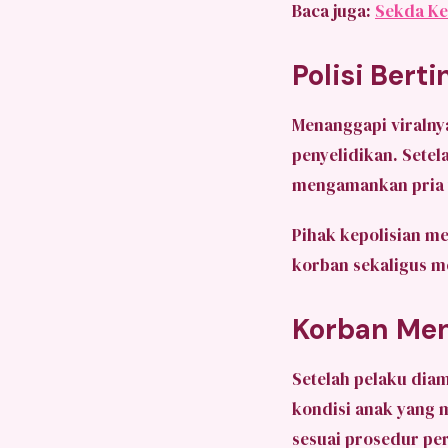
Baca juga:
Sekda Ke
Polisi Bert
Menanggapi viralnya
penyelidikan. Setel
mengamankan pria t
Pihak kepolisian m
korban sekaligus me
Korban Me
Setelah pelaku dia
kondisi anak yang
sesuai prosedur pe