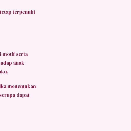
tetap terpenuhi
 motif serta
rhadap anak
aku.
 jika menemukan
 serupa dapat