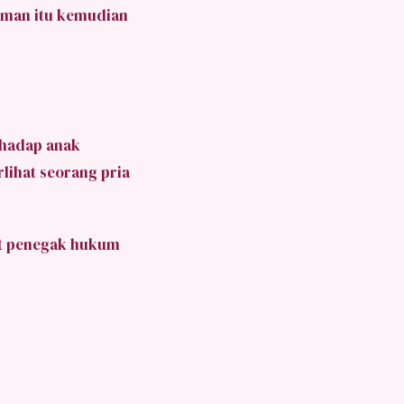
aman itu kemudian
rhadap anak
rlihat seorang pria
at penegak hukum