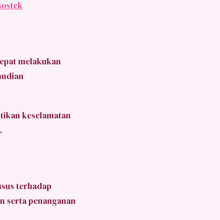
sostek
epat melakukan
emudian
tikan keselamatan
.
usus terhadap
n serta penanganan